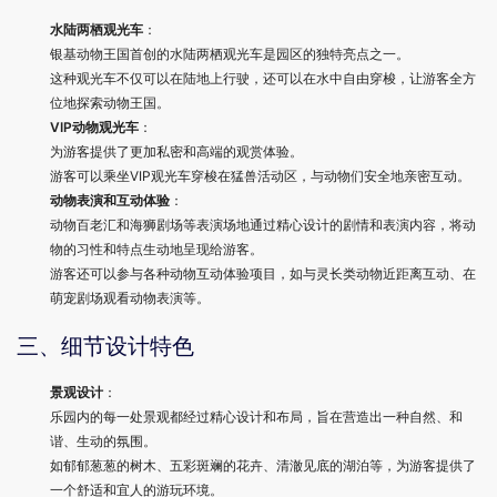
水陆两栖观光车
：
银基动物王国首创的水陆两栖观光车是园区的独特亮点之一。
这种观光车不仅可以在陆地上行驶，还可以在水中自由穿梭，让游客全方
位地探索动物王国。
VIP动物观光车
：
为游客提供了更加私密和高端的观赏体验。
游客可以乘坐VIP观光车穿梭在猛兽活动区，与动物们安全地亲密互动。
动物表演和互动体验
：
动物百老汇和海狮剧场等表演场地通过精心设计的剧情和表演内容，将动
物的习性和特点生动地呈现给游客。
游客还可以参与各种动物互动体验项目，如与灵长类动物近距离互动、在
萌宠剧场观看动物表演等。
三、细节设计特色
景观设计
：
乐园内的每一处景观都经过精心设计和布局，旨在营造出一种自然、和
谐、生动的氛围。
如郁郁葱葱的树木、五彩斑斓的花卉、清澈见底的湖泊等，为游客提供了
一个舒适和宜人的游玩环境。